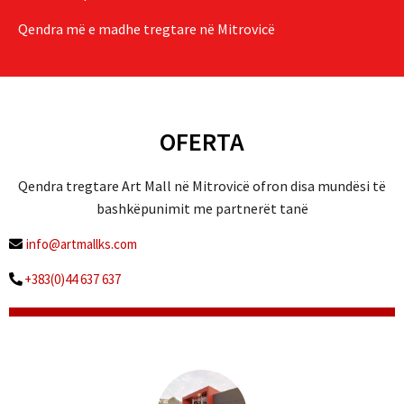
Qendra më e madhe tregtare në Mitrovicë
OFERTA
Qendra tregtare Art Mall në Mitrovicë ofron disa mundësi të
bashkëpunimit me partnerët tanë
info@artmallks.com
+383(0)44 637 637